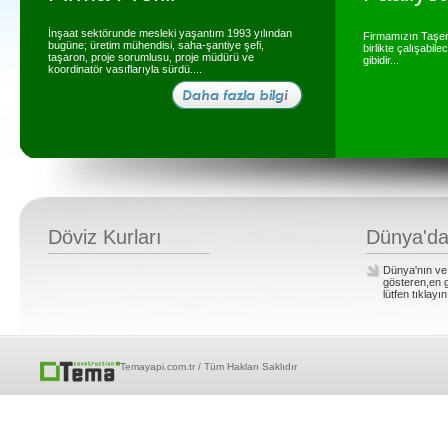
İnşaat sektörunde mesleki yaşantım 1993 yılından
Firmamızın Taşero
bugüne; üretim mühendisi, saha-şantiye şefi,
birlikte çalışabil
taşaron, proje sorumlusu, proje müdürü ve
gibidir...
koordinatör vasıflarıyla sürdü....
Döviz Kurları
Dünya'da
Dünya'nın ve 
gösteren,en g
lütfen tıklayın
Temayapi.com.tr / Tüm Hakları Saklıdır